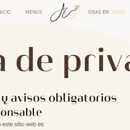
NICIO
MENÚS
IDEAS EN
VÍDEO
a de pri
y avisos obligatorios
sponsable
este sitio web es: