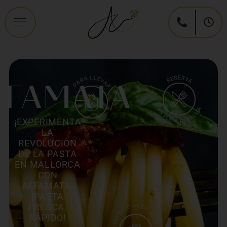
FFAMATA
¡EXPERIMENTA
LA
REVOLUCIÓN
DE LA PASTA
EN MALLORCA
CON
AFFAMATA!
¡PASTA
FRESCA,
RÁPIDO!