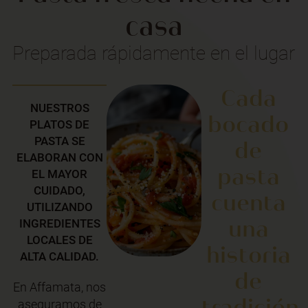
casa
Preparada rápidamente en el lugar
Cada
NUESTROS
bocado
PLATOS DE
PASTA SE
de
ELABORAN CON
pasta
EL MAYOR
CUIDADO,
cuenta
UTILIZANDO
una
INGREDIENTES
LOCALES DE
historia
ALTA CALIDAD.
de
En Affamata, nos
tradición
aseguramos de