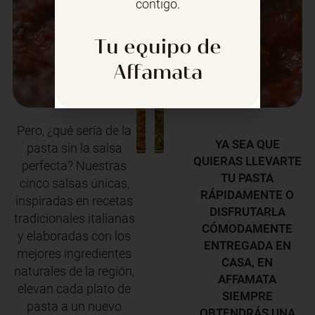
contigo.
Tu equipo de
Affamata
Pero, ¿qué sería de la
YA SEA QUE
pasta sin la salsa
QUIERAS LLEVARTE
perfecta? Nuestras
TU PASTA
cinco salsas únicas,
RÁPIDAMENTE O
inspiradas en recetas
DISFRUTARLA
tradicionales italianas
CÓMODAMENTE
y elaboradas con los
ENTREGADA EN
mejores ingredientes
CASA, EN
naturales de la región,
AFFAMATA
elevan cada plato de
SIEMPRE
pasta a un nuevo
OBTENDRÁS UNA