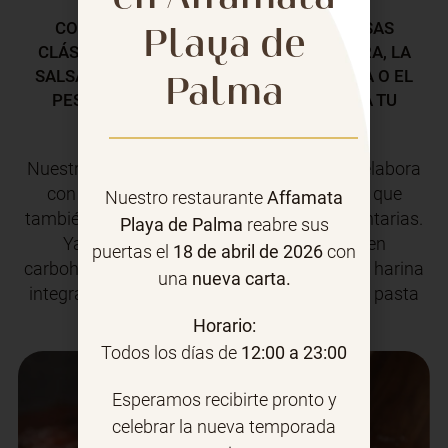
Playa de
COMBINA TU PASTA FAVORITA CON SALSAS
CLÁSICAS COMO LA CREMOSA CARBONARA, LA
Palma
SALSA DE TOMATE Y ALBAHACA AFRUTADA O EL
PESTO SABROSO. ¡NO HAY LÍMITES PARA TU
CREATIVIDAD!
Nuestra pasta recién preparada no solo se elabora
con los mejores ingredientes locales, sino que
Nuestro restaurante
Affamata
también se adapta a tus necesidades alimentarias.
Playa de Palma
reabre sus
Ya sea clásica, vegana, sin gluten, baja en
puertas el
18 de abril de 2026
con
carbohidratos, rica en proteínas o hecha con harina
una
nueva carta.
integral, elige entre una variedad de tipos de pasta
como penne, espagueti o fusilli.
Horario:
Todos los días de
12:00 a 23:00
Esperamos recibirte pronto y
celebrar la nueva temporada