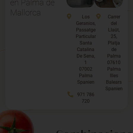
en Palma de
Mallorca
Los
Carrer
Geranios,
del
Passatge
Llaüt,
Particular
25,
Santa
Platja
Catalina
de
De Sena,
Palma
1
07610
07002
Palma
Palma
Illes
Spanien
Balears
Spanien
971 786
720